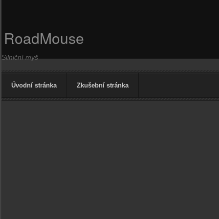
RoadMouse
Silniční myš
Úvodní stránka
Zkušební stránka