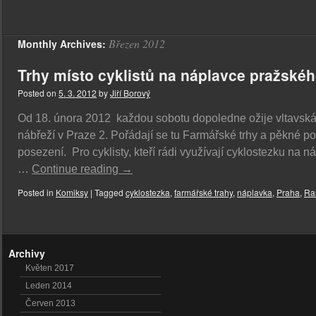
Březen 2012
Monthly Archives:
Trhy místo cyklistů na náplavce pražské
Posted on
5. 3. 2012
by
Jiří Borový
Od 18. února 2012 každou sobotu dopoledne ožije vltavsk
nábřeží v Praze 2. Pořádají se tu Farmářské trhy a pěkné po
posezení. Pro cyklisty, kteří rádi využívají cyklostezku na n
…
Continue reading
→
Posted in
Komiksy
|
Tagged
cyklostezka
,
farmářské trahy
,
náplavka
,
Praha
,
Ra
Archivy
Květen 2017
Leden 2014
Červen 2013