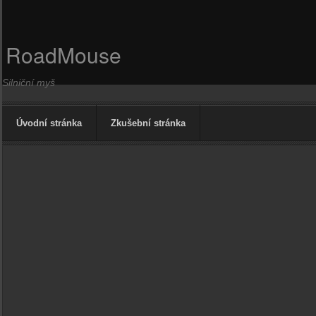
RoadMouse
Silniční myš
Úvodní stránka
Zkušební stránka