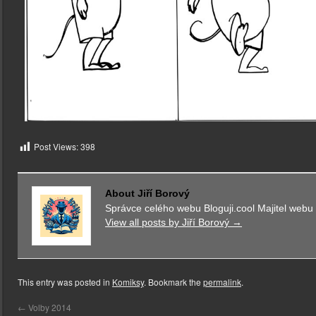
Post Views:
398
About Jiří Borový
Správce celého webu Bloguji.cool Majitel webu K
View all posts by Jiří Borový
→
This entry was posted in
Komiksy
. Bookmark the
permalink
.
←
Volby 2014