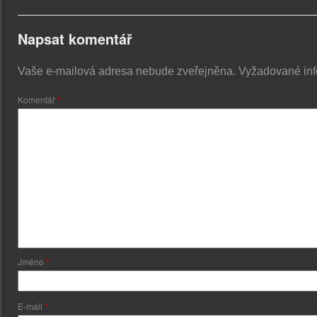
Napsat komentář
Vaše e-mailová adresa nebude zveřejněna.
Vyžadované in
Komentář
*
Jméno
*
E-mail
*