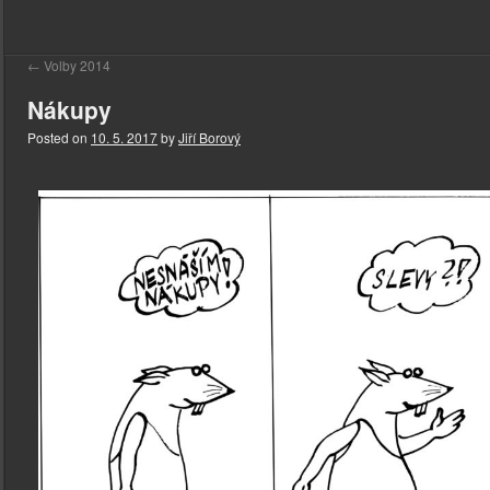
←
Volby 2014
Nákupy
Posted on
10. 5. 2017
by
Jiří Borový