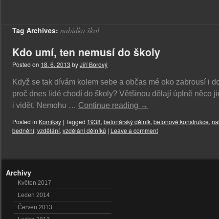
nabídka škol
Tag Archives:
Kdo umí, ten nemusí do školy
Posted on
18. 6. 2013
by
Jiří Borový
Když se tak dívám kolem sebe a občas mé oko zabrousí i do
proč dnes lidé chodí do školy? Většinou dělají úplně něco jin
i vidět. Nemohu …
Continue reading
→
Posted in
Komiksy
|
Tagged
1938
,
betonářský dělník
,
betonové konstrukce
,
na
bednění
,
vzdělání
,
vzdělání dělníků
|
Leave a comment
Archivy
Květen 2017
Leden 2014
Červen 2013