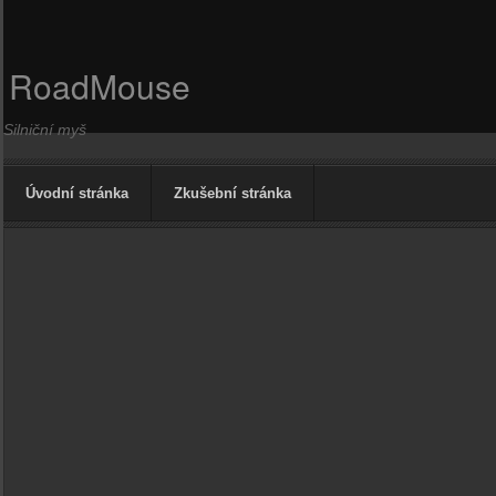
RoadMouse
Silniční myš
Úvodní stránka
Zkušební stránka